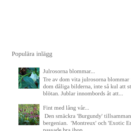
Populära inlägg
Julrosorna blommar...
Tre av dom vita julrosorna blommar 
dom dåliga bilderna, inte så kul att s
blötan. Jublar innombords åt att...
Fint med lång vår...
Den smäckra 'Burgundy' tillsamma
bergenian. 'Montreux' och 'Exotic E
passade bra ihop. ...