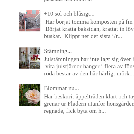
+10 sol och blåsigt...
Har börjat tömma komposten på fin 
Börjat kratta baksidan, krattat in lö
buskar. Klippt ner det sista i/r...
Stämning...
Julstämningen har inte lagt sig över 
vita julstjärnor hänger i flera av fön
röda består av den här härligt mörk...
Blommar nu...
Har beskurit äppelträden klart och tag
grenar ur Flädern utanför hönsgårde
regnade, fick byta om h...