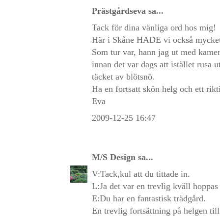
Prästgårdseva
sa...
Tack för dina vänliga ord hos mig!
Här i Skåne HADE vi också mycket s
Som tur var, hann jag ut med kamera
innan det var dags att istället rusa
täcket av blötsnö.
Ha en fortsatt skön helg och ett rikti
Eva
2009-12-25 16:47
M/S Design
sa...
V:Tack,kul att du tittade in.
L:Ja det var en trevlig kväll hoppas 
E:Du har en fantastisk trädgård.
En trevlig fortsättning på helgen till