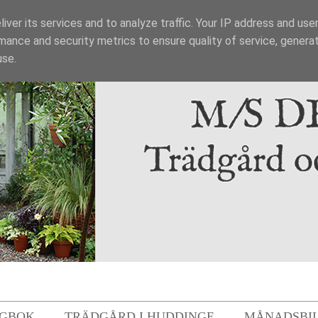
iver its services and to analyze traffic. Your IP address and use
mance and security metrics to ensure quality of service, genera
use.
GBOK
TRÄDGÅRD I HUDDINGE
MÅNADSBI