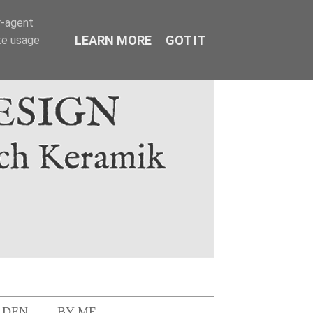
r-agent
LEARN MORE
GOT IT
te usage
LDEN
BY ME