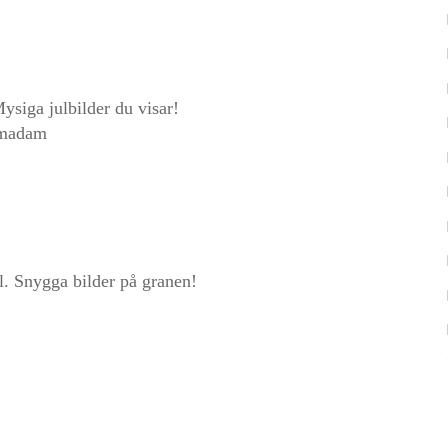
 Mysiga julbilder du visar!
smadam
ul. Snygga bilder på granen!