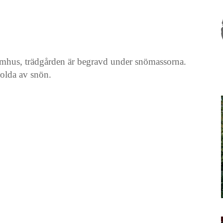
utomhus, trädgården är begravd under snömassorna.
olda av snön.