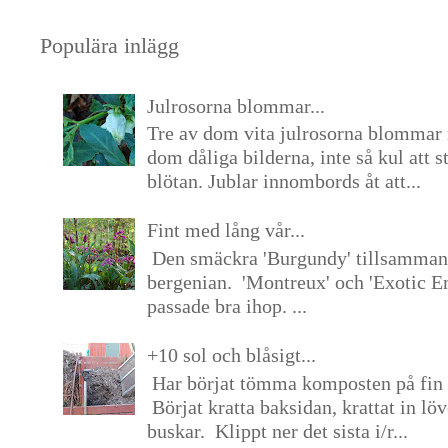
Populära inlägg
Julrosorna blommar...
Tre av dom vita julrosorna blommar 
dom dåliga bilderna, inte så kul att s
blötan. Jublar innombords åt att...
Fint med lång vår...
Den smäckra 'Burgundy' tillsamma
bergenian. 'Montreux' och 'Exotic E
passade bra ihop. ...
+10 sol och blåsigt...
Har börjat tömma komposten på fin 
Börjat kratta baksidan, krattat in lö
buskar. Klippt ner det sista i/r...