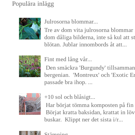
Populära inlägg
Julrosorna blommar...
Tre av dom vita julrosorna blommar 
dom dåliga bilderna, inte så kul att s
blötan. Jublar innombords åt att...
Fint med lång vår...
Den smäckra 'Burgundy' tillsamma
bergenian. 'Montreux' och 'Exotic E
passade bra ihop. ...
+10 sol och blåsigt...
Har börjat tömma komposten på fin 
Börjat kratta baksidan, krattat in lö
buskar. Klippt ner det sista i/r...
Stämning...