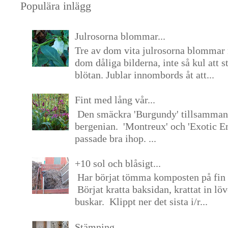
Populära inlägg
Julrosorna blommar...
Tre av dom vita julrosorna blommar 
dom dåliga bilderna, inte så kul att s
blötan. Jublar innombords åt att...
Fint med lång vår...
Den smäckra 'Burgundy' tillsamma
bergenian. 'Montreux' och 'Exotic E
passade bra ihop. ...
+10 sol och blåsigt...
Har börjat tömma komposten på fin 
Börjat kratta baksidan, krattat in lö
buskar. Klippt ner det sista i/r...
Stämning...