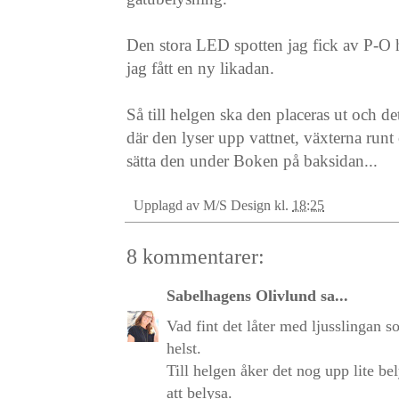
Den stora LED spotten jag fick av P-O h
jag fått en ny likadan.
Så till helgen ska den placeras ut och d
där den lyser upp vattnet, växterna runt 
sätta den under Boken på baksidan...
Upplagd av
M/S Design
kl.
18:25
8 kommentarer:
Sabelhagens Olivlund
sa...
Vad fint det låter med ljusslingan
helst.
Till helgen åker det nog upp lite b
att belysa.