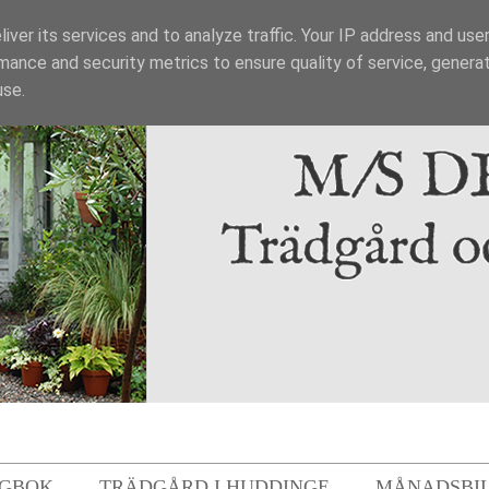
iver its services and to analyze traffic. Your IP address and use
mance and security metrics to ensure quality of service, genera
use.
GBOK
TRÄDGÅRD I HUDDINGE
MÅNADSBI