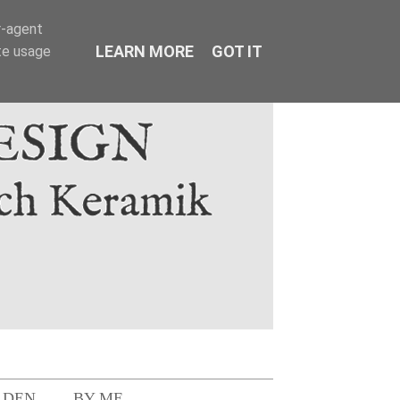
r-agent
LEARN MORE
GOT IT
te usage
LDEN
BY ME