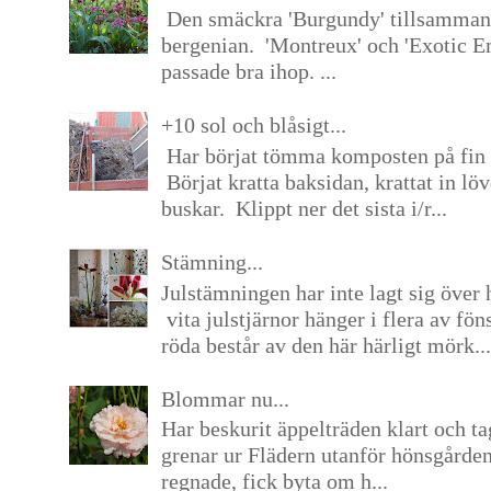
Den smäckra 'Burgundy' tillsamma
bergenian. 'Montreux' och 'Exotic E
passade bra ihop. ...
+10 sol och blåsigt...
Har börjat tömma komposten på fin 
Börjat kratta baksidan, krattat in lö
buskar. Klippt ner det sista i/r...
Stämning...
Julstämningen har inte lagt sig över 
vita julstjärnor hänger i flera av fön
röda består av den här härligt mörk...
Blommar nu...
Har beskurit äppelträden klart och tag
grenar ur Flädern utanför hönsgårde
regnade, fick byta om h...