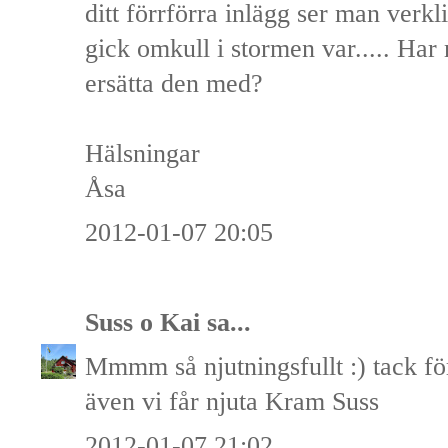
ditt förrförra inlägg ser man verk
gick omkull i stormen var..... Har 
ersätta den med?
Hälsningar
Åsa
2012-01-07 20:05
Suss o Kai
sa...
Mmmm så njutningsfullt :) tack för
även vi får njuta Kram Suss
2012-01-07 21:02