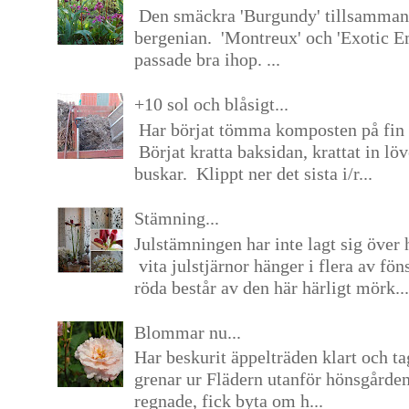
Den smäckra 'Burgundy' tillsamma
bergenian. 'Montreux' och 'Exotic E
passade bra ihop. ...
+10 sol och blåsigt...
Har börjat tömma komposten på fin 
Börjat kratta baksidan, krattat in lö
buskar. Klippt ner det sista i/r...
Stämning...
Julstämningen har inte lagt sig över 
vita julstjärnor hänger i flera av fön
röda består av den här härligt mörk...
Blommar nu...
Har beskurit äppelträden klart och tag
grenar ur Flädern utanför hönsgårde
regnade, fick byta om h...