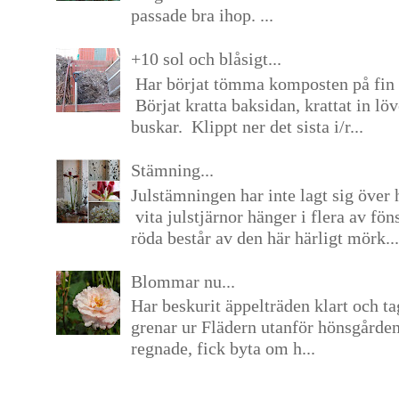
passade bra ihop. ...
+10 sol och blåsigt...
Har börjat tömma komposten på fin 
Börjat kratta baksidan, krattat in lö
buskar. Klippt ner det sista i/r...
Stämning...
Julstämningen har inte lagt sig över 
vita julstjärnor hänger i flera av fön
röda består av den här härligt mörk...
Blommar nu...
Har beskurit äppelträden klart och tag
grenar ur Flädern utanför hönsgårde
regnade, fick byta om h...