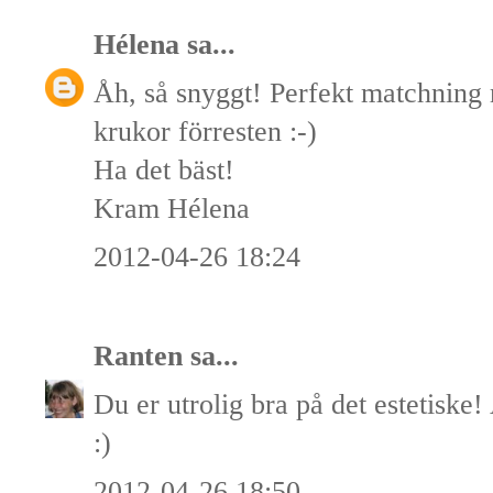
Hélena
sa...
Åh, så snyggt! Perfekt matchning
krukor förresten :-)
Ha det bäst!
Kram Hélena
2012-04-26 18:24
Ranten
sa...
Du er utrolig bra på det estetiske
:)
2012-04-26 18:50