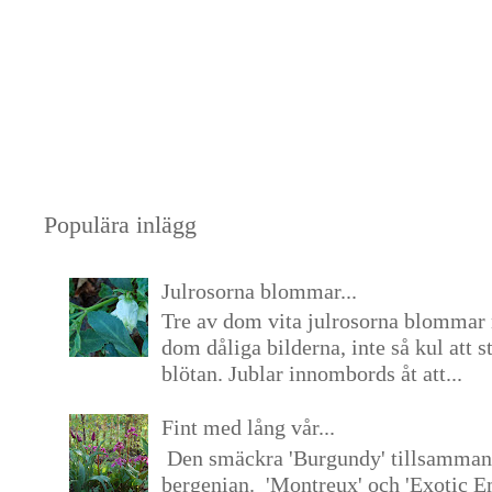
Populära inlägg
Julrosorna blommar...
Tre av dom vita julrosorna blommar 
dom dåliga bilderna, inte så kul att s
blötan. Jublar innombords åt att...
Fint med lång vår...
Den smäckra 'Burgundy' tillsamma
bergenian. 'Montreux' och 'Exotic E