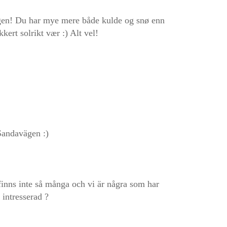
agen! Du har mye mere både kulde og snø enn
kert solrikt vær :) Alt vel!
Sandavägen :)
nns inte så många och vi är några som har
 intresserad ?