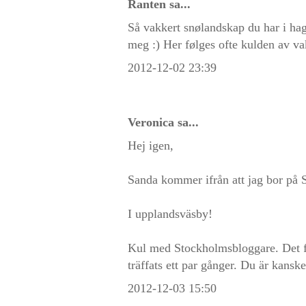
Ranten
sa...
Så vakkert snølandskap du har i h
meg :) Her følges ofte kulden av vak
2012-12-02 23:39
Veronica
sa...
Hej igen,
Sanda kommer ifrån att jag bor på 
I upplandsväsby!
Kul med Stockholmsbloggare. Det fi
träffats ett par gånger. Du är kanske
2012-12-03 15:50