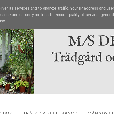
iver its services and to analyze traffic. Your IP address and use
mance and security metrics to ensure quality of service, genera
use.
GBOK
TRÄDGÅRD I HUDDINGE
MÅNADSBI