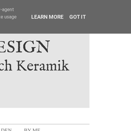
r-agent
LEARN MORE
GOT IT
te usage
LDEN
BY ME