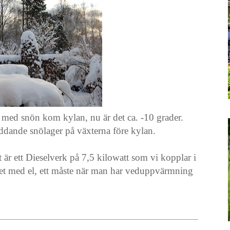
h med snön kom kylan, nu är det ca. -10 grader.
yddande snölager på växterna före kylan.
t är ett Dieselverk på 7,5 kilowatt som vi kopplar i
huset med el, ett måste när man har veduppvärmning