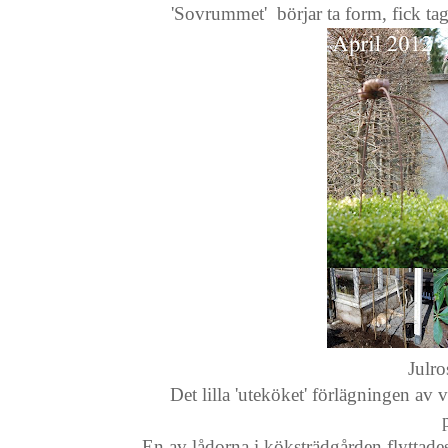
'Sovrummet' börjar ta form, fick t
Julr
Det lilla 'uteköket' förlägningen av
En av lådorna i köksträdgården flyttades