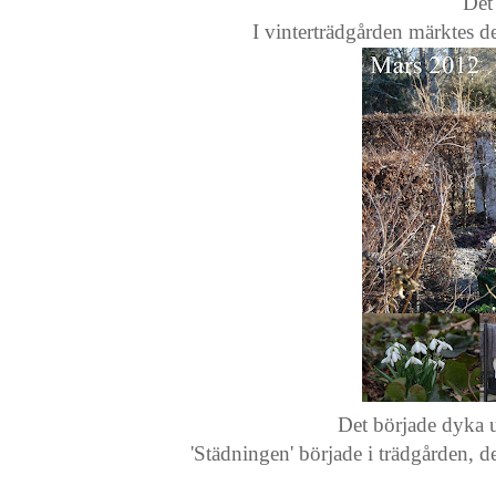
Det
I vinterträdgården märktes det
Det började dyka
'Städningen' började i trädgården, de