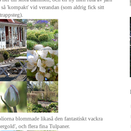
 så 'kompakt' vid verandan (som aldrig fick sitt
trappsteg).
iorna blommade likaså den fantastiskt vackra
rgold', och flera fina Tulpaner.