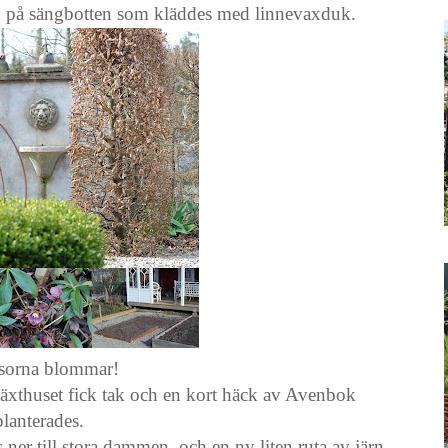
ag på sängbotten som kläddes med linnevaxduk.
osorna blommar!
 växthuset fick tak och en kort häck av Avenbok
planterades.
 ner till stora dammen, och en ny liten ruta av järn