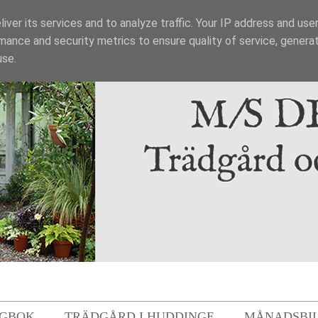
iver its services and to analyze traffic. Your IP address and use
mance and security metrics to ensure quality of service, genera
use.
GBOK
TRÄDGÅRD I HUDDINGE
MÅNADSBI