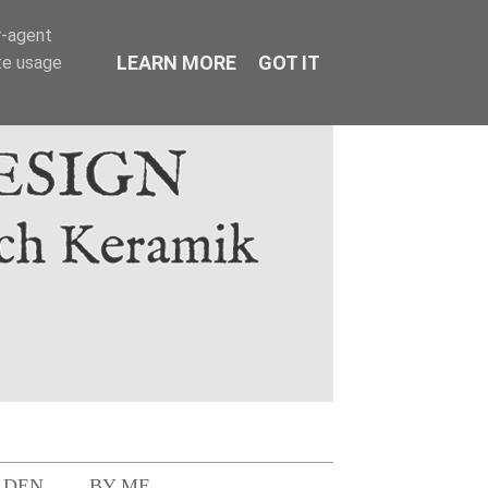
r-agent
LEARN MORE
GOT IT
te usage
LDEN
BY ME