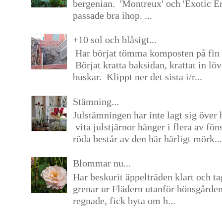
bergenian. 'Montreux' och 'Exotic E
passade bra ihop. ...
+10 sol och blåsigt...
Har börjat tömma komposten på fin 
Börjat kratta baksidan, krattat in lö
buskar. Klippt ner det sista i/r...
Stämning...
Julstämningen har inte lagt sig över 
vita julstjärnor hänger i flera av fön
röda består av den här härligt mörk...
Blommar nu...
Har beskurit äppelträden klart och tag
grenar ur Flädern utanför hönsgårde
regnade, fick byta om h...