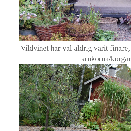
Vildvinet har väl aldrig varit finare
krukorna/korgar