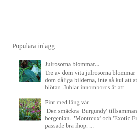
Populära inlägg
Julrosorna blommar...
Tre av dom vita julrosorna blommar 
dom dåliga bilderna, inte så kul att s
blötan. Jublar innombords åt att...
Fint med lång vår...
Den smäckra 'Burgundy' tillsamma
bergenian. 'Montreux' och 'Exotic E
passade bra ihop. ...