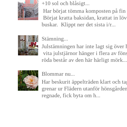
+10 sol och blåsigt...
Har börjat tömma komposten på fin 
Börjat kratta baksidan, krattat in lö
buskar. Klippt ner det sista i/r...
Stämning...
Julstämningen har inte lagt sig över 
vita julstjärnor hänger i flera av fön
röda består av den här härligt mörk...
Blommar nu...
Har beskurit äppelträden klart och tag
grenar ur Flädern utanför hönsgårde
regnade, fick byta om h...