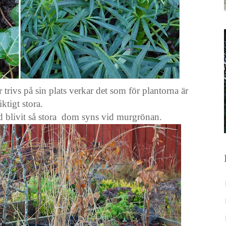
trivs på sin plats verkar det som för plantorna är
iktigt stora.
d blivit så stora dom syns vid murgrönan.