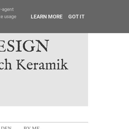
r-agent
LEARN MORE
GOT IT
te usage
LDEN
BY ME