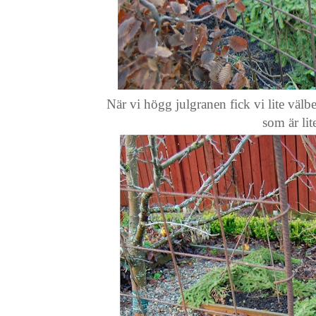
När vi högg julgranen fick vi lite välbeh
som är lit