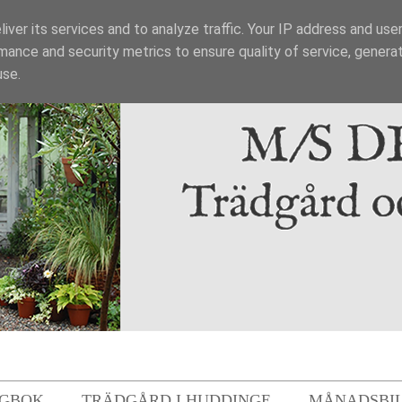
iver its services and to analyze traffic. Your IP address and use
mance and security metrics to ensure quality of service, genera
use.
GBOK
TRÄDGÅRD I HUDDINGE
MÅNADSBI