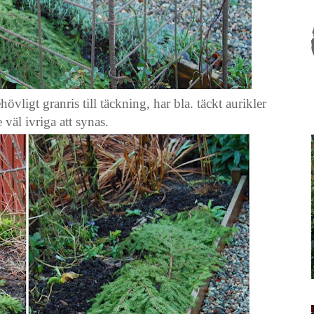
övligt granris till täckning, har bla. täckt aurikler
e väl ivriga att synas.