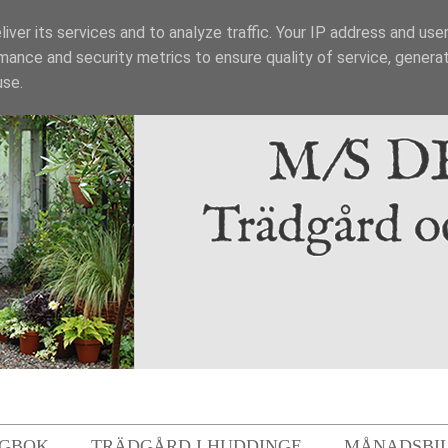
iver its services and to analyze traffic. Your IP address and use
mance and security metrics to ensure quality of service, genera
use.
GBOK
TRÄDGÅRD I HUDDINGE
MÅNADSBI