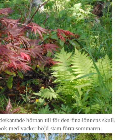
kskantade hörnan till för den fina lönnens skull.
dbok med vacker böjd stam förra sommaren.