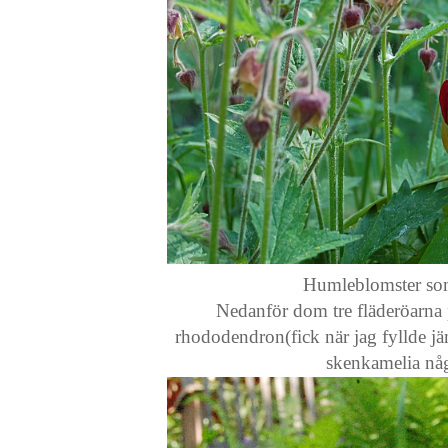
Humleblomster som b
Nedanför dom tre fläderöarna 
rhododendron(fick när jag fyllde jä
skenkamelia någ