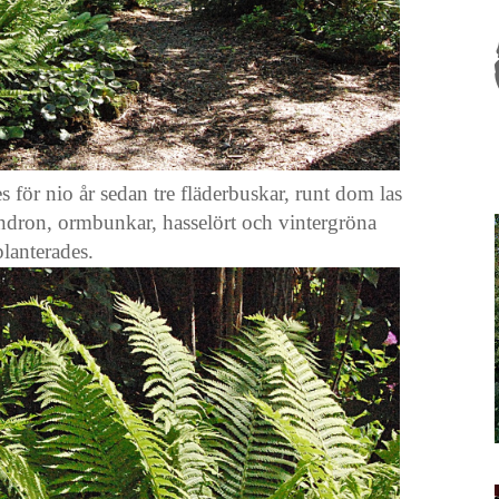
år sedan tre fläderbuskar, runt dom las
rmbunkar, hasselört och vintergröna
planterades.