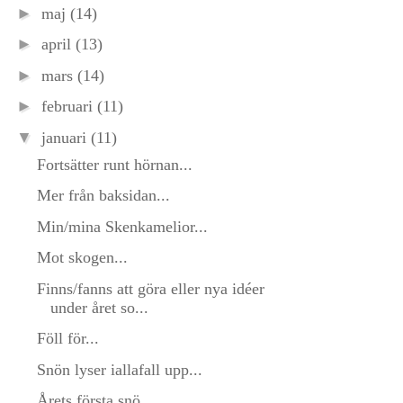
►
maj
(14)
►
april
(13)
►
mars
(14)
►
februari
(11)
▼
januari
(11)
Fortsätter runt hörnan...
Mer från baksidan...
Min/mina Skenkamelior...
Mot skogen...
Finns/fanns att göra eller nya idéer
under året so...
Föll för...
Snön lyser iallafall upp...
Årets första snö...