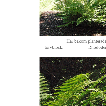
Här bakom planterades för nio 
torvblock. Rhododendron, o