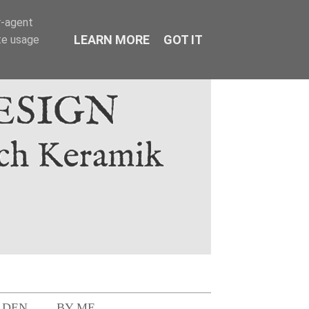
r-agent
LEARN MORE
GOT IT
te usage
LDEN
BY ME