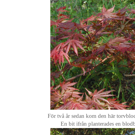
För två år sedan kom den här torvbloc
En bit ifrån planterades en blo