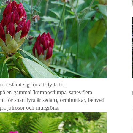
estämt sig för att flytta hit.
på en gammal 'kompostlimpa' sattes flera
mt för snart fyra år sedan), ormbunkar, benved
ra julrosor och murgröna.