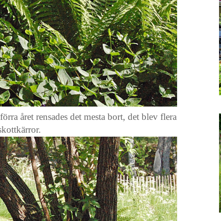
förra året rensades det mesta bort, det blev flera
skottkärror.