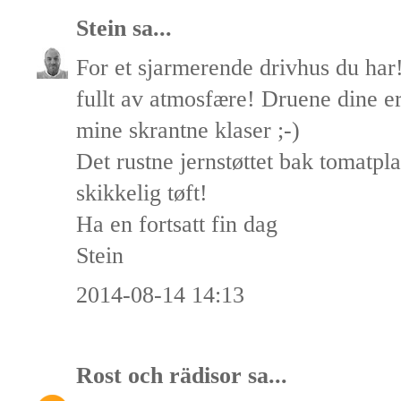
Stein
sa...
For et sjarmerende drivhus du har!
fullt av atmosfære! Druene dine e
mine skrantne klaser ;-)
Det rustne jernstøttet bak tomatpl
skikkelig tøft!
Ha en fortsatt fin dag
Stein
2014-08-14 14:13
Rost och rädisor
sa...