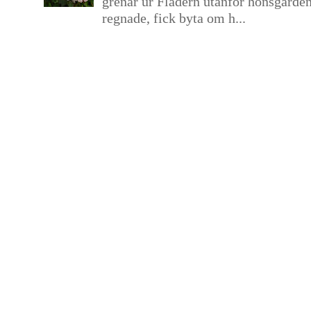
grenar ur Flädern utanför hönsgårde
regnade, fick byta om h...