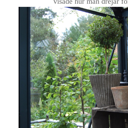
visade hur man drejar fö