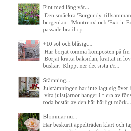
Fint med lång vår...
Den smäckra 'Burgundy' tillsamma
bergenian. 'Montreux' och 'Exotic E
passade bra ihop. ...
+10 sol och blåsigt...
Har börjat tömma komposten på fin 
Börjat kratta baksidan, krattat in lö
buskar. Klippt ner det sista i/r...
Stämning...
Julstämningen har inte lagt sig över 
vita julstjärnor hänger i flera av fön
röda består av den här härligt mörk...
Blommar nu...
Har beskurit äppelträden klart och tag