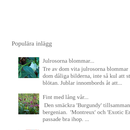
Populära inlägg
Julrosorna blommar...
Tre av dom vita julrosorna blommar 
dom dåliga bilderna, inte så kul att s
blötan. Jublar innombords åt att...
Fint med lång vår...
Den smäckra 'Burgundy' tillsamma
bergenian. 'Montreux' och 'Exotic E
passade bra ihop. ...