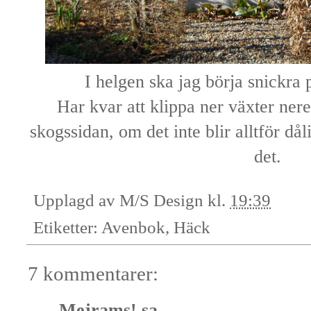
I helgen ska jag börja snickra
Har kvar att klippa ner växter ne
skogssidan, om det inte blir alltför då
det.
Upplagd av
M/S Design
kl.
19:39
Etiketter:
Avenbok
,
Häck
7 kommentarer:
Mejrams!
sa...