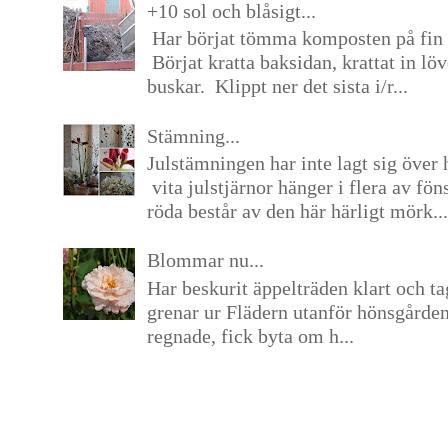
+10 sol och blåsigt...
Har börjat tömma komposten på fin 
Börjat kratta baksidan, krattat in lö
buskar. Klippt ner det sista i/r...
Stämning...
Julstämningen har inte lagt sig över 
vita julstjärnor hänger i flera av fön
röda består av den här härligt mörk...
Blommar nu...
Har beskurit äppelträden klart och tag
grenar ur Flädern utanför hönsgårde
regnade, fick byta om h...