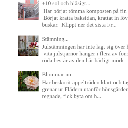
+10 sol och blåsigt...
Har börjat tömma komposten på fin 
Börjat kratta baksidan, krattat in lö
buskar. Klippt ner det sista i/r...
Stämning...
Julstämningen har inte lagt sig över 
vita julstjärnor hänger i flera av fön
röda består av den här härligt mörk...
Blommar nu...
Har beskurit äppelträden klart och tag
grenar ur Flädern utanför hönsgårde
regnade, fick byta om h...