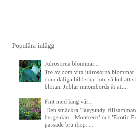
Populära inlägg
Julrosorna blommar...
Tre av dom vita julrosorna blommar 
dom dåliga bilderna, inte så kul att s
blötan. Jublar innombords åt att...
Fint med lång vår...
Den smäckra 'Burgundy' tillsamma
bergenian. 'Montreux' och 'Exotic E
passade bra ihop. ...