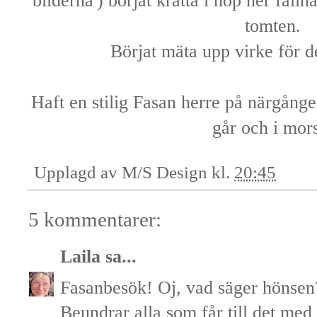
bilderna') börjat kratta i hop ner falln
tomten.
Börjat mäta upp virke för 
Haft en stilig Fasan herre på närgånge
går och i mor
Upplagd av
M/S Design
kl.
20:45
5 kommentarer:
Laila
sa...
Fasanbesök! Oj, vad säger hönsen
Beundrar alla som får till det med 