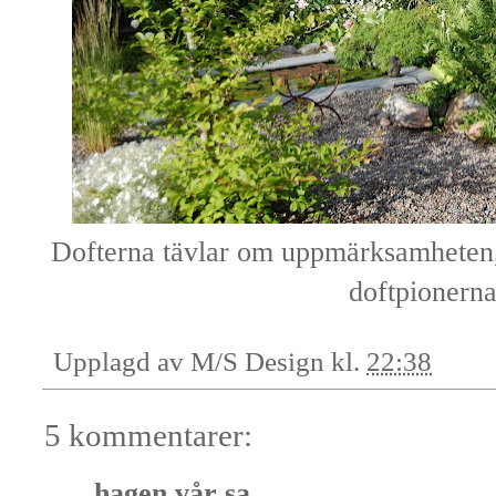
Dofterna tävlar om uppmärksamheten,
doftpionerna
Upplagd av
M/S Design
kl.
22:38
5 kommentarer:
hagen vår
sa...