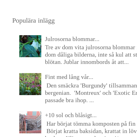
Populära inlägg
Julrosorna blommar...
Tre av dom vita julrosorna blommar 
dom dåliga bilderna, inte så kul att s
blötan. Jublar innombords åt att...
Fint med lång vår...
Den smäckra 'Burgundy' tillsamma
bergenian. 'Montreux' och 'Exotic E
passade bra ihop. ...
+10 sol och blåsigt...
Har börjat tömma komposten på fin 
Börjat kratta baksidan, krattat in lö