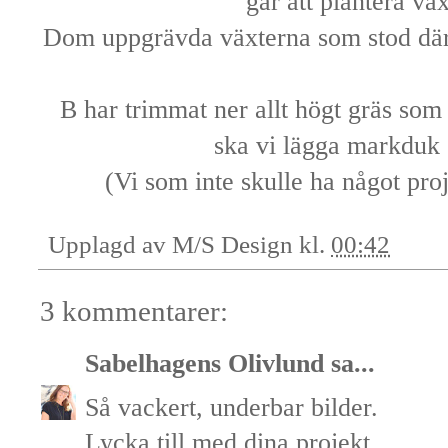
går att plantera väx
Dom uppgrävda växterna som stod där 
B har trimmat ner allt högt gräs som 
ska vi lägga markduk 
(Vi som inte skulle ha något proj
Upplagd av
M/S Design
kl.
00:42
3 kommentarer:
Sabelhagens Olivlund
sa...
Så vackert, underbar bilder.
Lycka till med dina projekt.