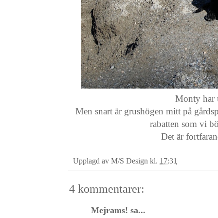
Monty har 
Men snart är grushögen mitt på gårdspl
rabatten som vi bö
Det är fortfara
Upplagd av
M/S Design
kl.
17:31
4 kommentarer:
Mejrams!
sa...