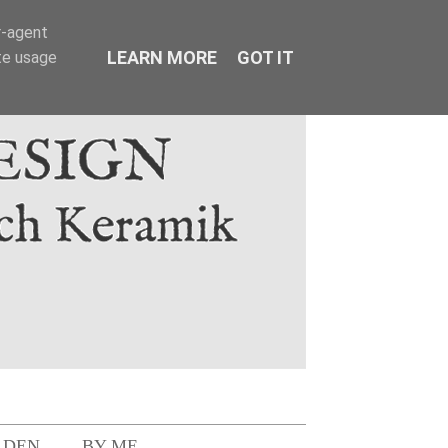
r-agent
LEARN MORE
GOT IT
te usage
LDEN
BY ME