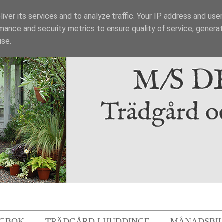
iver its services and to analyze traffic. Your IP address and use
mance and security metrics to ensure quality of service, genera
use.
GBOK
TRÄDGÅRD I HUDDINGE
MÅNADSBI