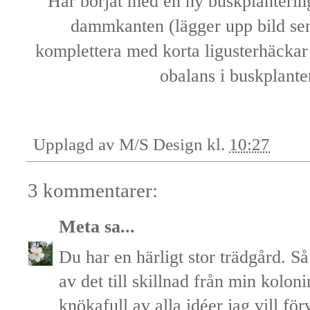
Har börjat med en ny buskplantering 
dammkanten (lägger upp bild se
komplettera med korta ligusterhäckar n
obalans i buskplante
Upplagd av
M/S Design
kl.
10:27
3 kommentarer:
Meta
sa...
Du har en härligt stor trädgård. 
av det till skillnad från min kolon
knökafull av alla idéer jag vill förv