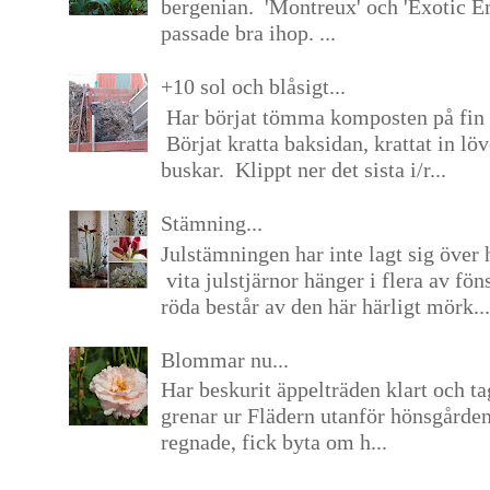
bergenian. 'Montreux' och 'Exotic E
passade bra ihop. ...
+10 sol och blåsigt...
Har börjat tömma komposten på fin 
Börjat kratta baksidan, krattat in lö
buskar. Klippt ner det sista i/r...
Stämning...
Julstämningen har inte lagt sig över 
vita julstjärnor hänger i flera av fön
röda består av den här härligt mörk...
Blommar nu...
Har beskurit äppelträden klart och tag
grenar ur Flädern utanför hönsgårde
regnade, fick byta om h...