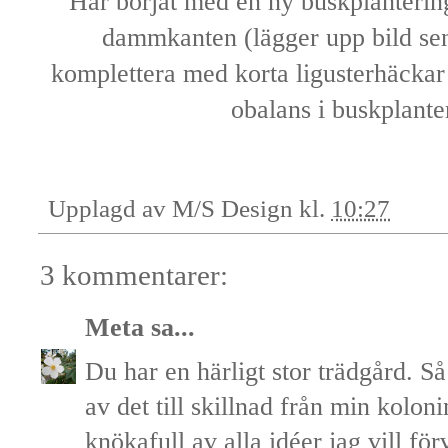
Har börjat med en ny buskplantering 
dammkanten (lägger upp bild se
komplettera med korta ligusterhäckar n
obalans i buskplante
Upplagd av
M/S Design
kl.
10:27
3 kommentarer:
Meta
sa...
Du har en härligt stor trädgård. 
av det till skillnad från min kolon
knökafull av alla idéer jag vill förv