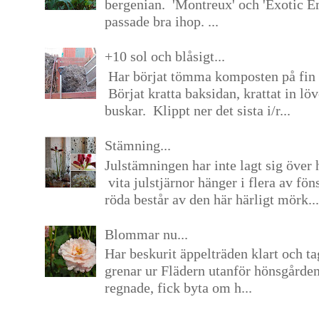
bergenian. 'Montreux' och 'Exotic E
passade bra ihop. ...
+10 sol och blåsigt...
Har börjat tömma komposten på fin 
Börjat kratta baksidan, krattat in lö
buskar. Klippt ner det sista i/r...
Stämning...
Julstämningen har inte lagt sig över 
vita julstjärnor hänger i flera av fön
röda består av den här härligt mörk...
Blommar nu...
Har beskurit äppelträden klart och tag
grenar ur Flädern utanför hönsgårde
regnade, fick byta om h...