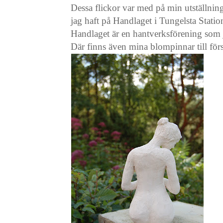
Dessa flickor var med på min utställni
jag haft på Handlaget i Tungelsta Statio
Handlaget är en hantverksförening som 
Där finns även mina blompinnar till förs