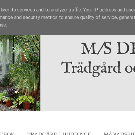
iver its services and to analyze traffic. Your IP address and use
mance and security metrics to ensure quality of service, genera
use.
GBOK
TRÄDGÅRD I HUDDINGE
MÅNADSBI