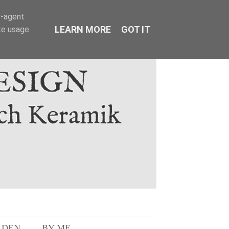
r-agent
LEARN MORE
GOT IT
te usage
LDEN
BY ME