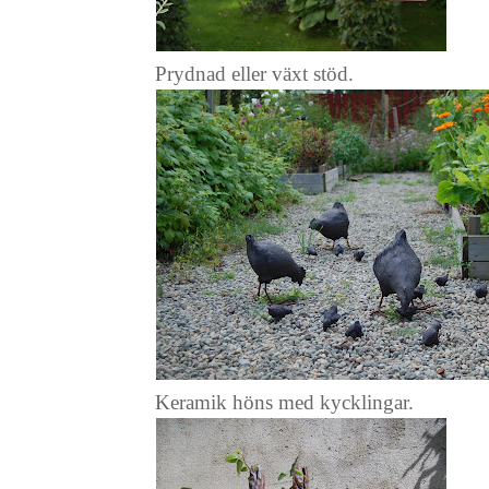
Prydnad eller växt stöd.
Keramik höns med kycklingar.