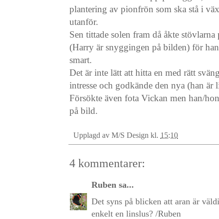
plantering av pionfrön som ska stå i vä
utanför.
Sen tittade solen fram då åkte stövlarna
(Harry är snyggingen på bilden) för han 
smart.
Det är inte lätt att hitta en med rätt svä
intresse och godkände den nya (han är lit
Försökte även fota Vickan men han/hon
på bild.
Upplagd av
M/S Design
kl.
15:10
4 kommentarer:
Ruben
sa...
Det syns på blicken att aran är väld
enkelt en linslus? /Ruben