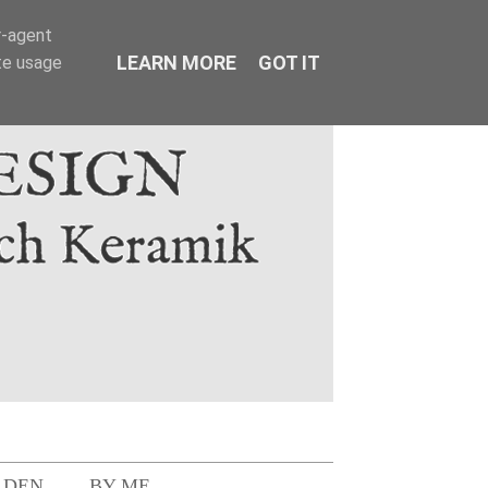
r-agent
LEARN MORE
GOT IT
te usage
LDEN
BY ME