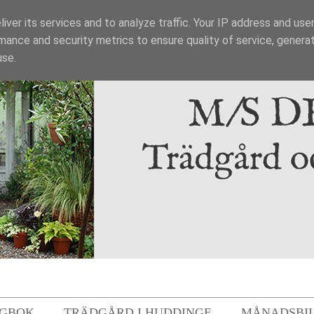
iver its services and to analyze traffic. Your IP address and use
mance and security metrics to ensure quality of service, genera
use.
GBOK
TRÄDGÅRD I HUDDINGE
MÅNADSBI