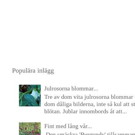
Populära inlägg
Julrosorna blommar...
Tre av dom vita julrosorna blommar 
dom dåliga bilderna, inte så kul att s
blötan. Jublar innombords åt att...
Fint med lång vår...
Den smäckra 'Burgundy' tillsamma