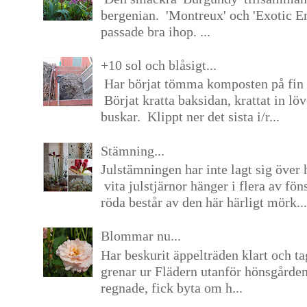
bergenian. 'Montreux' och 'Exotic E
passade bra ihop. ...
+10 sol och blåsigt...
Har börjat tömma komposten på fin 
Börjat kratta baksidan, krattat in lö
buskar. Klippt ner det sista i/r...
Stämning...
Julstämningen har inte lagt sig över 
vita julstjärnor hänger i flera av fön
röda består av den här härligt mörk...
Blommar nu...
Har beskurit äppelträden klart och tag
grenar ur Flädern utanför hönsgårde
regnade, fick byta om h...