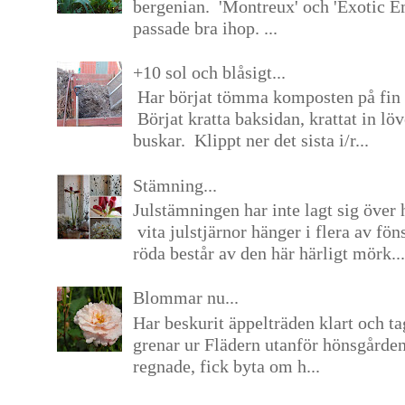
bergenian. 'Montreux' och 'Exotic E
passade bra ihop. ...
+10 sol och blåsigt...
Har börjat tömma komposten på fin 
Börjat kratta baksidan, krattat in lö
buskar. Klippt ner det sista i/r...
Stämning...
Julstämningen har inte lagt sig över 
vita julstjärnor hänger i flera av fön
röda består av den här härligt mörk...
Blommar nu...
Har beskurit äppelträden klart och tag
grenar ur Flädern utanför hönsgårde
regnade, fick byta om h...