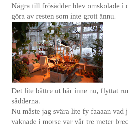
Några till frösådder blev omskolade i 
göra av resten som inte grott ännu.
Det lite bättre ut här inne nu, flyttat r
sådderna.
Nu måste jag svära lite fy faaaan vad ja
vaknade i morse var vår tre meter breda