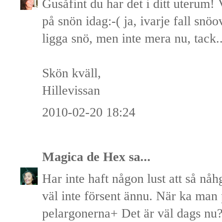
Gusåfint du har det i ditt uterum! V
på snön idag:-( ja, ivarje fall snö
ligga snö, men inte mera nu, tack..
Skön kväll,
Hillevissan
2010-02-20 18:24
Magica de Hex
sa...
Har inte haft någon lust att så nåh
väl inte försent ännu. När ka man
pelargonerna+ Det är väl dags nu