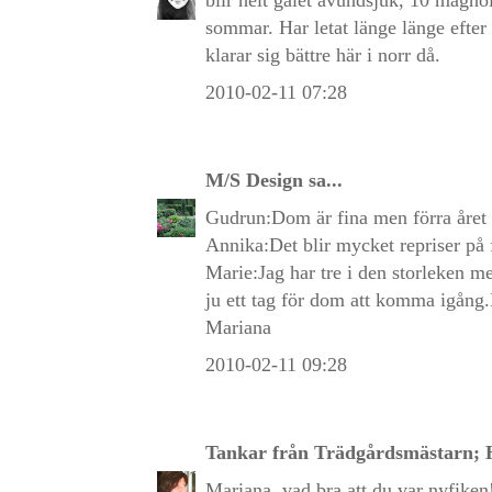
sommar. Har letat länge länge efter 
klarar sig bättre här i norr då.
2010-02-11 07:28
M/S Design
sa...
Gudrun:Dom är fina men förra året
Annika:Det blir mycket repriser på 
Marie:Jag har tre i den storleken m
ju ett tag för dom att komma igång.
Mariana
2010-02-11 09:28
Tankar från Trädgårdsmästarn; H
Mariana, vad bra att du var nyfiken