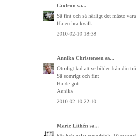
Gudrun
sa...
Så fint och så härligt det måste var
Ha en bra kväll.
2010-02-10 18:38
Annika Christensen
sa...
Otroligt kul att se bilder från din t
Så somrigt och fint
Ha de gott
Annika
2010-02-10 22:10
Marie Lithén
sa...
blir helt galet avundsjuk, 10 magnol