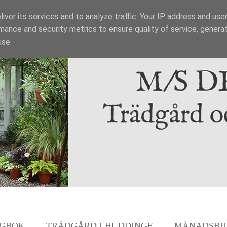
iver its services and to analyze traffic. Your IP address and use
mance and security metrics to ensure quality of service, genera
use.
GBOK
TRÄDGÅRD I HUDDINGE
MÅNADSBI