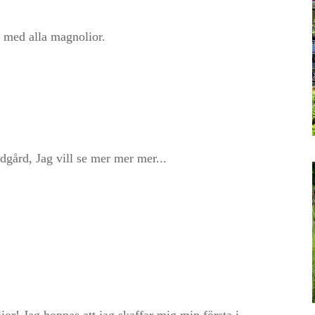
a med alla magnolior.
rädgård, Jag vill se mer mer mer...
ior! Jag hoppas att jag skaffar mig min första i