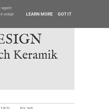
r-agent
LEARN MORE
GOT IT
te usage
LDEN
BY ME