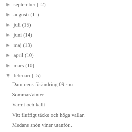
►
september
(12)
►
augusti
(11)
►
juli
(15)
►
juni
(14)
►
maj
(13)
►
april
(10)
►
mars
(10)
▼
februari
(15)
Dammens förändring 09 -nu
Sommar/vinter
Varmt och kallt
Vitt fluffigt täcke och höga vallar.
Medans snön viner utanför..