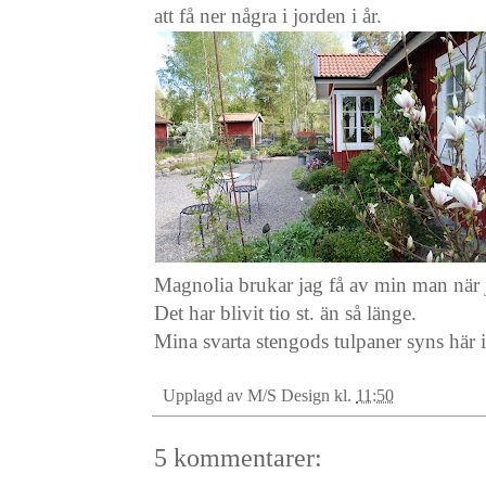
att få ner några i jorden i år.
Magnolia brukar jag få av min man när ja
Det har blivit tio st. än så länge.
Mina svarta stengods tulpaner syns här 
Upplagd av
M/S Design
kl.
11:50
5 kommentarer: