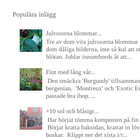
Populära inlägg
Julrosorna blommar...
Tre av dom vita julrosorna blommar 
dom dåliga bilderna, inte så kul att s
blötan. Jublar innombords åt att...
Fint med lång vår...
Den smäckra 'Burgundy' tillsamma
bergenian. 'Montreux' och 'Exotic E
passade bra ihop. ...
+10 sol och blåsigt...
Har börjat tömma komposten på fin 
Börjat kratta baksidan, krattat in lö
buskar. Klippt ner det sista i/r...