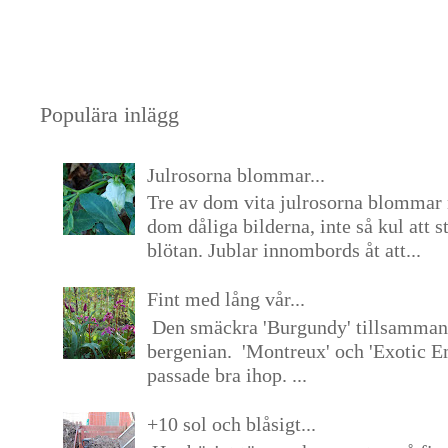
Populära inlägg
Julrosorna blommar...
Tre av dom vita julrosorna blommar 
dom dåliga bilderna, inte så kul att s
blötan. Jublar innombords åt att...
Fint med lång vår...
Den smäckra 'Burgundy' tillsamma
bergenian. 'Montreux' och 'Exotic E
passade bra ihop. ...
+10 sol och blåsigt...