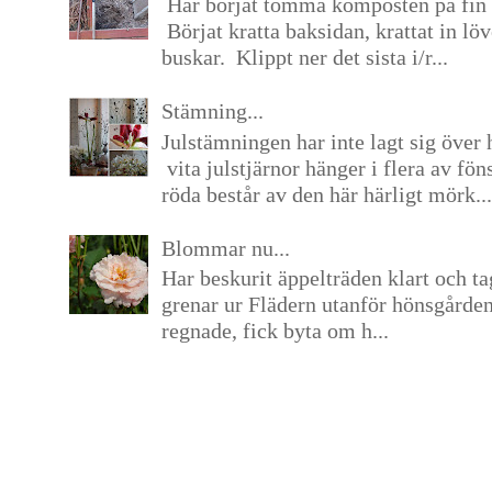
Har börjat tömma komposten på fin 
Börjat kratta baksidan, krattat in lö
buskar. Klippt ner det sista i/r...
Stämning...
Julstämningen har inte lagt sig över 
vita julstjärnor hänger i flera av fön
röda består av den här härligt mörk...
Blommar nu...
Har beskurit äppelträden klart och tag
grenar ur Flädern utanför hönsgårde
regnade, fick byta om h...