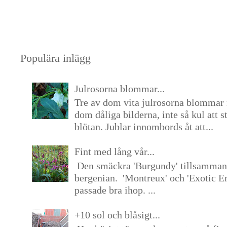
Populära inlägg
Julrosorna blommar...
Tre av dom vita julrosorna blommar 
dom dåliga bilderna, inte så kul att s
blötan. Jublar innombords åt att...
Fint med lång vår...
Den smäckra 'Burgundy' tillsamma
bergenian. 'Montreux' och 'Exotic E
passade bra ihop. ...
+10 sol och blåsigt...