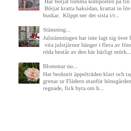
Har börjat tömma komposten på fin 
Börjat kratta baksidan, krattat in lö
buskar. Klippt ner det sista i/r...
Stämning...
Julstämningen har inte lagt sig över 
vita julstjärnor hänger i flera av fön
röda består av den här härligt mörk...
Blommar nu...
Har beskurit äppelträden klart och tag
grenar ur Flädern utanför hönsgårde
regnade, fick byta om h...