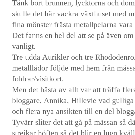
Tänk bort brunnen, lycktorna och dom
skulle det här vackra växthuset med 
fina mönster frästa metallpelarna vara 
Det fanns en hel del att se på även o
vanligt.
Tre udda Aurikler och tre Rhododenron
metalllådor följde med hem från mässa
foldrar/visitkort.
Men det bästa av allt var att träffa fl
bloggare, Annika, Hillevie vad gulliga n
och flera nya ansikten till en del blogg
Tyvärr sliter det att gå på mässan så 
strejkar höften så det blir en lugn kväll