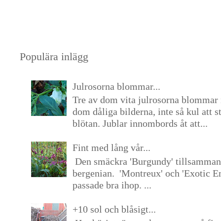
Populära inlägg
Julrosorna blommar...
Tre av dom vita julrosorna blommar 
dom dåliga bilderna, inte så kul att s
blötan. Jublar innombords åt att...
Fint med lång vår...
Den smäckra 'Burgundy' tillsamma
bergenian. 'Montreux' och 'Exotic E
passade bra ihop. ...
+10 sol och blåsigt...