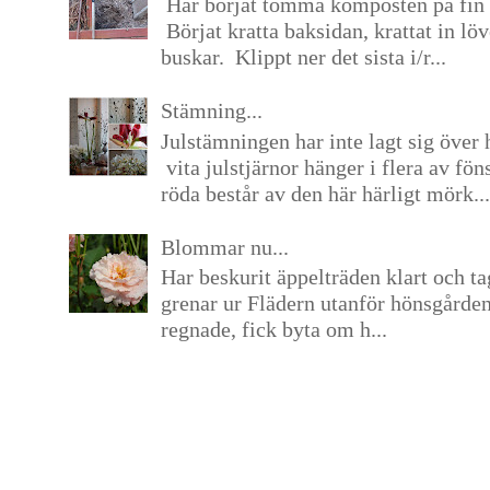
Har börjat tömma komposten på fin 
Börjat kratta baksidan, krattat in lö
buskar. Klippt ner det sista i/r...
Stämning...
Julstämningen har inte lagt sig över 
vita julstjärnor hänger i flera av fön
röda består av den här härligt mörk...
Blommar nu...
Har beskurit äppelträden klart och tag
grenar ur Flädern utanför hönsgårde
regnade, fick byta om h...