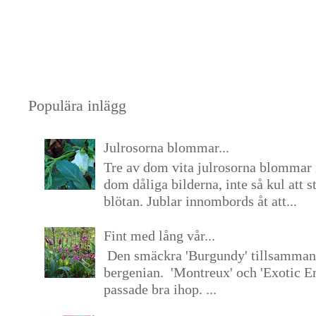
Populära inlägg
Julrosorna blommar...
Tre av dom vita julrosorna blommar 
dom dåliga bilderna, inte så kul att s
blötan. Jublar innombords åt att...
Fint med lång vår...
Den smäckra 'Burgundy' tillsamma
bergenian. 'Montreux' och 'Exotic E
passade bra ihop. ...