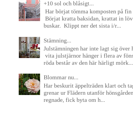
+10 sol och blåsigt...
Har börjat tömma komposten på fin 
Börjat kratta baksidan, krattat in lö
buskar. Klippt ner det sista i/r...
Stämning...
Julstämningen har inte lagt sig över 
vita julstjärnor hänger i flera av fön
röda består av den här härligt mörk...
Blommar nu...
Har beskurit äppelträden klart och tag
grenar ur Flädern utanför hönsgårde
regnade, fick byta om h...