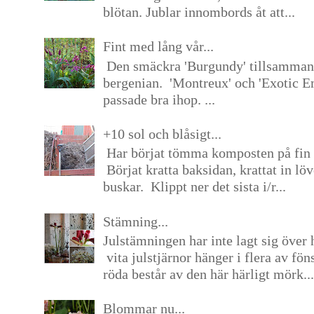
blötan. Jublar innombords åt att...
Fint med lång vår...
Den smäckra 'Burgundy' tillsamma
bergenian. 'Montreux' och 'Exotic E
passade bra ihop. ...
+10 sol och blåsigt...
Har börjat tömma komposten på fin 
Börjat kratta baksidan, krattat in lö
buskar. Klippt ner det sista i/r...
Stämning...
Julstämningen har inte lagt sig över 
vita julstjärnor hänger i flera av fön
röda består av den här härligt mörk...
Blommar nu...