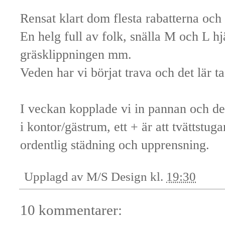
Rensat klart dom flesta rabatterna och
En helg full av folk, snälla M och L hj
gräsklippningen mm.
Veden har vi börjat trava och det lär ta t
I veckan kopplade vi in pannan och det
i kontor/gästrum, ett + är att tvättstug
ordentlig städning och upprensning.
Upplagd av
M/S Design
kl.
19:30
10 kommentarer: