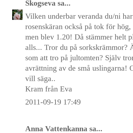
Skogseva
sa...
Vilken underbar veranda du/ni har
rosenskäran också på tok för hög,
men blev 1.20! Då stämmer helt plö
alls... Tror du på sorkskrämmor? Ä
som att tro på jultomten? Själv tr
avrättning av de små uslingarna
vill säga..
Kram från Eva
2011-09-19 17:49
Anna Vattenkanna
sa...