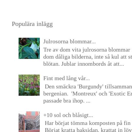
Populära inlägg
Julrosorna blommar...
Tre av dom vita julrosorna blommar 
dom dåliga bilderna, inte så kul att s
blötan. Jublar innombords åt att...
Fint med lång vår...
Den smäckra 'Burgundy' tillsamma
bergenian. 'Montreux' och 'Exotic E
passade bra ihop. ...
+10 sol och blåsigt...
Har börjat tömma komposten på fin 
Börjat kratta baksidan, krattat in lö