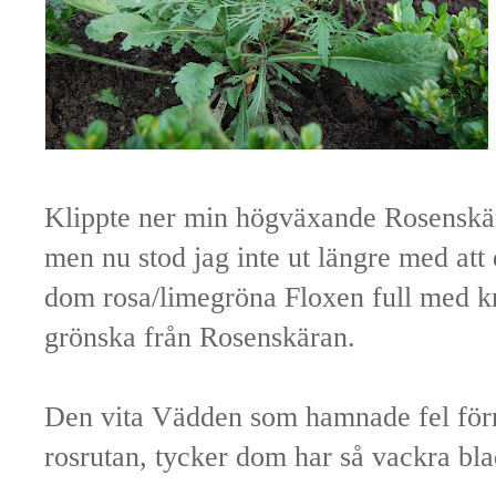
Klippte ner min högväxande Rosenskä
men nu stod jag inte ut längre med att 
dom rosa/limegröna Floxen full med kno
grönska från Rosenskäran.
Den vita Vädden som hamnade fel förra
rosrutan, tycker dom har så vackra blad