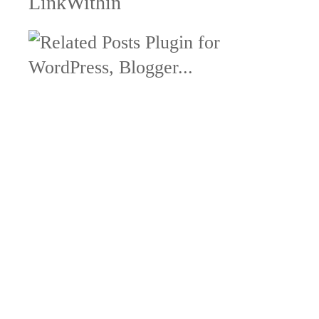
LinkWithin