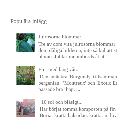
Populära inlägg
Julrosorna blommar...
Tre av dom vita julrosorna blommar 
dom dåliga bilderna, inte så kul att s
blötan. Jublar innombords åt att...
Fint med lång vår...
Den smäckra 'Burgundy' tillsamma
bergenian. 'Montreux' och 'Exotic E
passade bra ihop. ...
+10 sol och blåsigt...
Har börjat tömma komposten på fin 
Börjat kratta baksidan, krattat in lö