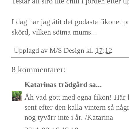
Testar att strö lite chili i jorden efter t
I dag har jag ätit det godaste fikonet
skörd, vilken sötma mums...
Upplagd av
M/S Design
kl.
17:12
8 kommentarer:
Katarinas trädgård
sa...
Åh vad gott med egna fikon! Här 
sent efter den kalla vintern så någ
nog tyvärr inte i år. /Katarina