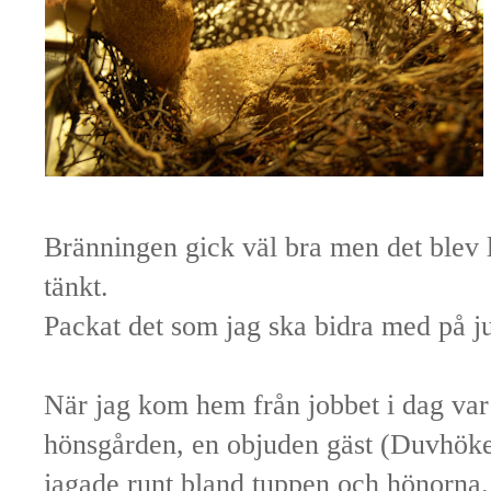
Bränningen gick väl bra men det blev 
tänkt.
Packat det som jag ska bidra med på j
När jag kom hem från jobbet i dag var d
hönsgården, en objuden gäst (Duvhöken
jagade runt bland tuppen och hönorna.