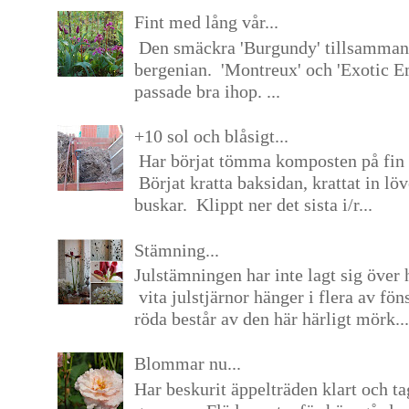
Fint med lång vår...
Den smäckra 'Burgundy' tillsamma
bergenian. 'Montreux' och 'Exotic E
passade bra ihop. ...
+10 sol och blåsigt...
Har börjat tömma komposten på fin 
Börjat kratta baksidan, krattat in lö
buskar. Klippt ner det sista i/r...
Stämning...
Julstämningen har inte lagt sig över 
vita julstjärnor hänger i flera av fön
röda består av den här härligt mörk...
Blommar nu...
Har beskurit äppelträden klart och tag