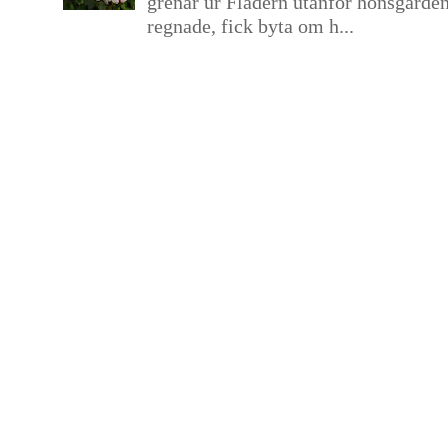
grenar ur Flädern utanför hönsgårde
regnade, fick byta om h...