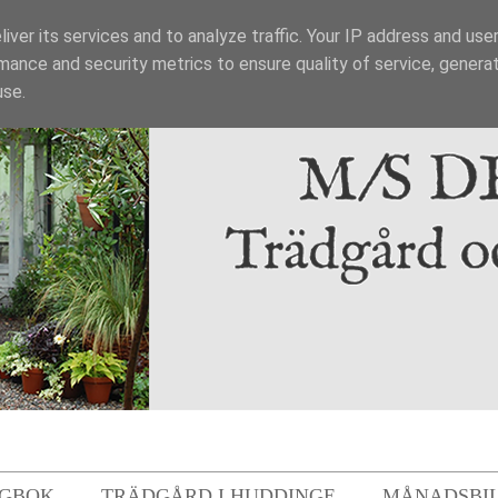
iver its services and to analyze traffic. Your IP address and use
mance and security metrics to ensure quality of service, genera
use.
GBOK
TRÄDGÅRD I HUDDINGE
MÅNADSBI