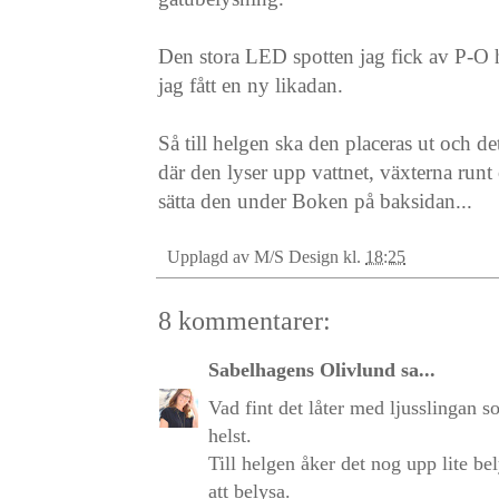
Den stora LED spotten jag fick av P-O h
jag fått en ny likadan.
Så till helgen ska den placeras ut och d
där den lyser upp vattnet, växterna runt 
sätta den under Boken på baksidan...
Upplagd av
M/S Design
kl.
18:25
8 kommentarer:
Sabelhagens Olivlund
sa...
Vad fint det låter med ljusslingan
helst.
Till helgen åker det nog upp lite b
att belysa.