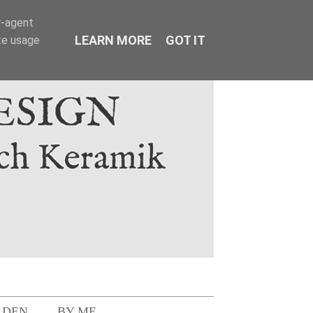
r-agent
LEARN MORE
GOT IT
te usage
LDEN
BY ME