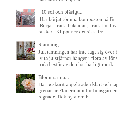
+10 sol och blåsigt...
Har börjat tömma komposten på fin 
Börjat kratta baksidan, krattat in lö
buskar. Klippt ner det sista i/r...
Stämning...
Julstämningen har inte lagt sig över 
vita julstjärnor hänger i flera av fön
röda består av den här härligt mörk...
Blommar nu...
Har beskurit äppelträden klart och tag
grenar ur Flädern utanför hönsgårde
regnade, fick byta om h...