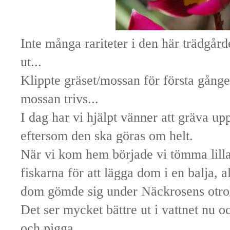
Inte många rariteter i den här trädgår
ut...
Klippte gräset/mossan för första gånge
mossan trivs...
I dag har vi hjälpt vänner att gräva up
eftersom den ska göras om helt.
När vi kom hem började vi tömma lil
fiskarna för att lägga dom i en balja, al
dom gömde sig under Näckrosens otroli
Det ser mycket bättre ut i vattnet nu o
och pigga.