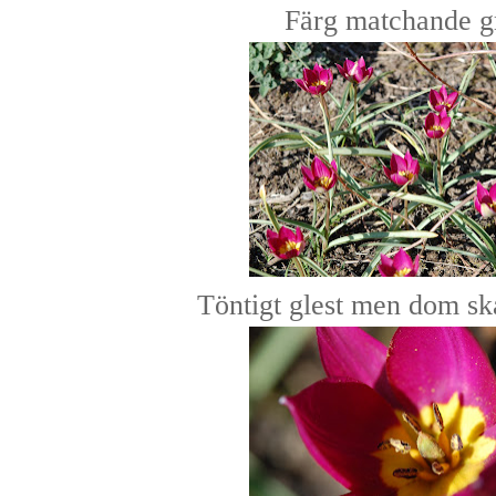
Färg matchande g
Töntigt glest men dom ska