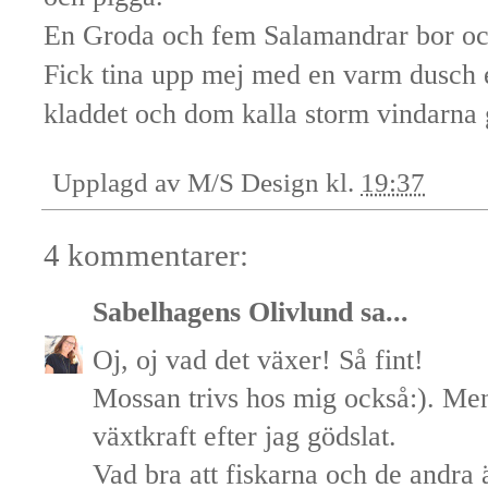
En Groda och fem Salamandrar bor o
Fick tina upp mej med en varm dusch ef
kladdet och dom kalla storm vindarna 
Upplagd av
M/S Design
kl.
19:37
4 kommentarer:
Sabelhagens Olivlund
sa...
Oj, oj vad det växer! Så fint!
Mossan trivs hos mig också:). Men
växtkraft efter jag gödslat.
Vad bra att fiskarna och de andra 