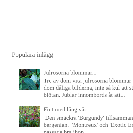
Populära inlägg
Julrosorna blommar...
Tre av dom vita julrosorna blommar 
dom dåliga bilderna, inte så kul att s
blötan. Jublar innombords åt att...
Fint med lång vår...
Den smäckra 'Burgundy' tillsamma
bergenian. 'Montreux' och 'Exotic E
passade bra ihop. ...