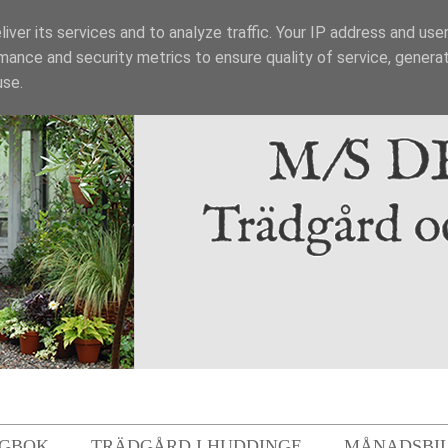
iver its services and to analyze traffic. Your IP address and use
mance and security metrics to ensure quality of service, genera
use.
GBOK
TRÄDGÅRD I HUDDINGE
MÅNADSBI