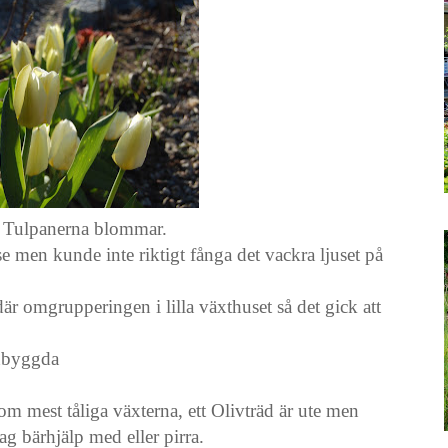
 Tulpanerna blommar.
e men kunde inte riktigt fånga det vackra ljuset på
 där omgrupperingen i lilla växthuset så det gick att
inbyggda
n.
m mest tåliga växterna, ett Olivträd är ute men
g bärhjälp med eller pirra.