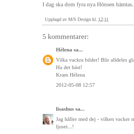
I dag ska dom fyra nya Hönsen hämtas..
Upplagd av
M/S Design
kl.
12:11
5 kommentarer:
Hélena
sa...
Vilka vackra bilder! Blir alldeles gl
Ha det bäst!
Kram Hélena
2012-05-08 12:57
lisashus
sa...
Jag håller med dej - vilken vacker m
ljuset...!