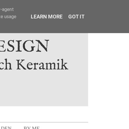
r-agent
LEARN MORE
GOT IT
te usage
LDEN
BY ME