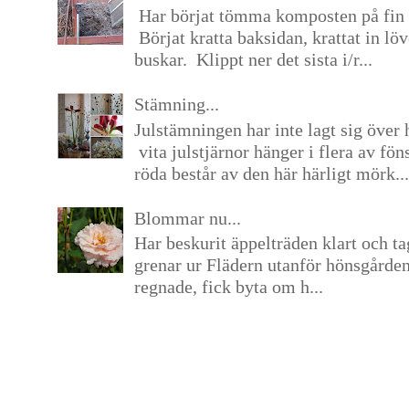
Har börjat tömma komposten på fin 
Börjat kratta baksidan, krattat in lö
buskar. Klippt ner det sista i/r...
Stämning...
Julstämningen har inte lagt sig över 
vita julstjärnor hänger i flera av fön
röda består av den här härligt mörk...
Blommar nu...
Har beskurit äppelträden klart och tag
grenar ur Flädern utanför hönsgårde
regnade, fick byta om h...