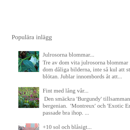
Populära inlägg
Julrosorna blommar...
Tre av dom vita julrosorna blommar 
dom dåliga bilderna, inte så kul att s
blötan. Jublar innombords åt att...
Fint med lång vår...
Den smäckra 'Burgundy' tillsamma
bergenian. 'Montreux' och 'Exotic E
passade bra ihop. ...
+10 sol och blåsigt...