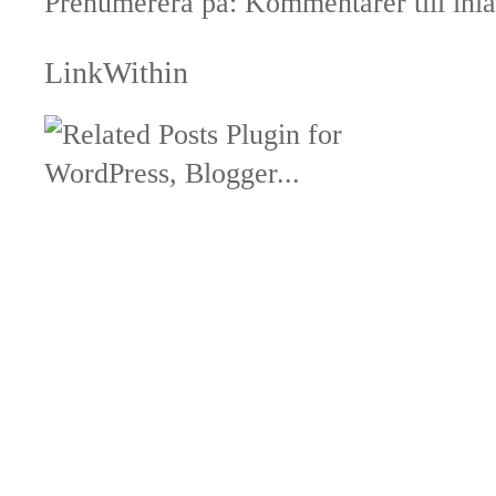
Prenumerera på:
Kommentarer till inl
LinkWithin