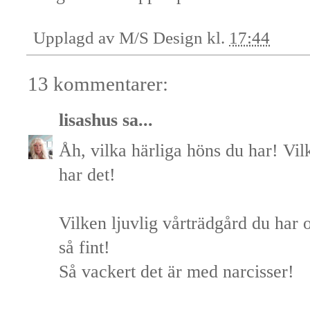
Upplagd av
M/S Design
kl.
17:44
13 kommentarer:
lisashus
sa...
Åh, vilka härliga höns du har! Vil
har det!
Vilken ljuvlig vårträdgård du har 
så fint!
Så vackert det är med narcisser!