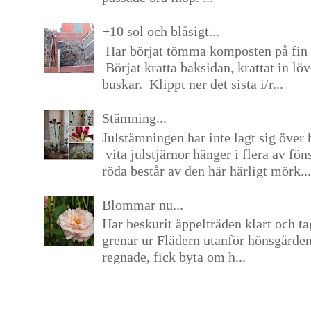
+10 sol och blåsigt...
Har börjat tömma komposten på fin 
Börjat kratta baksidan, krattat in lö
buskar. Klippt ner det sista i/r...
Stämning...
Julstämningen har inte lagt sig över 
vita julstjärnor hänger i flera av fön
röda består av den här härligt mörk...
Blommar nu...
Har beskurit äppelträden klart och tag
grenar ur Flädern utanför hönsgårde
regnade, fick byta om h...