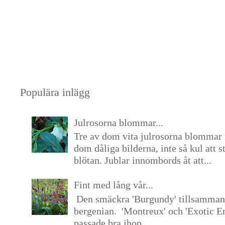
Populära inlägg
Julrosorna blommar...
Tre av dom vita julrosorna blommar 
dom dåliga bilderna, inte så kul att s
blötan. Jublar innombords åt att...
Fint med lång vår...
Den smäckra 'Burgundy' tillsamma
bergenian. 'Montreux' och 'Exotic E
passade bra ihop. ...