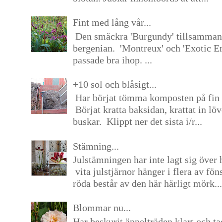
Fint med lång vår...
Den smäckra 'Burgundy' tillsamma
bergenian. 'Montreux' och 'Exotic E
passade bra ihop. ...
+10 sol och blåsigt...
Har börjat tömma komposten på fin 
Börjat kratta baksidan, krattat in lö
buskar. Klippt ner det sista i/r...
Stämning...
Julstämningen har inte lagt sig över 
vita julstjärnor hänger i flera av fön
röda består av den här härligt mörk...
Blommar nu...
Har beskurit äppelträden klart och tag