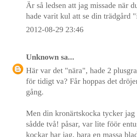
Är så ledsen att jag missade när 
hade varit kul att se din trädgård "i
2012-08-29 23:46
Unknown
sa...
Här var det "nära", hade 2 plusgra
för tidigt va? Får hoppas det dröjer 
gång.
Men din kronärtskocka tycker jag 
sådde två! påsar, var lite föör entu
kockar har jag, bara en massa bla