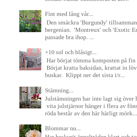
Fint med lång vår...
Den smäckra 'Burgundy' tillsamma
bergenian. 'Montreux' och 'Exotic E
passade bra ihop. ...
+10 sol och blåsigt...
Har börjat tömma komposten på fin 
Börjat kratta baksidan, krattat in lö
buskar. Klippt ner det sista i/r...
Stämning...
Julstämningen har inte lagt sig över 
vita julstjärnor hänger i flera av fön
röda består av den här härligt mörk...
Blommar nu...
Har beskurit äppelträden klart och tag