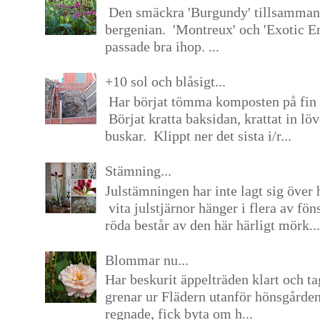
Den smäckra 'Burgundy' tillsamma
bergenian. 'Montreux' och 'Exotic E
passade bra ihop. ...
+10 sol och blåsigt...
Har börjat tömma komposten på fin 
Börjat kratta baksidan, krattat in lö
buskar. Klippt ner det sista i/r...
Stämning...
Julstämningen har inte lagt sig över 
vita julstjärnor hänger i flera av fön
röda består av den här härligt mörk...
Blommar nu...
Har beskurit äppelträden klart och tag
grenar ur Flädern utanför hönsgårde
regnade, fick byta om h...