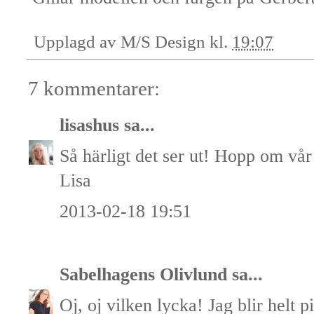
Upplagd av
M/S Design
kl.
19:07
7 kommentarer:
lisashus
sa...
Så härligt det ser ut! Hopp om vår
Lisa
2013-02-18 19:51
Sabelhagens Olivlund
sa...
Oj, oj vilken lycka! Jag blir helt pi