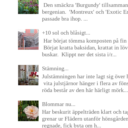
Den smäckra 'Burgundy' tillsamma
bergenian. 'Montreux' och 'Exotic E
passade bra ihop. ...
+10 sol och blåsigt...
Har börjat tömma komposten på fin 
Börjat kratta baksidan, krattat in lö
buskar. Klippt ner det sista i/r...
Stämning...
Julstämningen har inte lagt sig över 
vita julstjärnor hänger i flera av fön
röda består av den här härligt mörk...
Blommar nu...
Har beskurit äppelträden klart och tag
grenar ur Flädern utanför hönsgårde
regnade, fick byta om h...