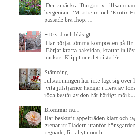
Den smäckra 'Burgundy' tillsamma
bergenian. 'Montreux' och 'Exotic E
passade bra ihop. ...
+10 sol och blåsigt...
Har börjat tömma komposten på fin 
Börjat kratta baksidan, krattat in lö
buskar. Klippt ner det sista i/r...
Stämning...
Julstämningen har inte lagt sig över 
vita julstjärnor hänger i flera av fön
röda består av den här härligt mörk...
Blommar nu...
Har beskurit äppelträden klart och tag
grenar ur Flädern utanför hönsgårde
regnade, fick byta om h...