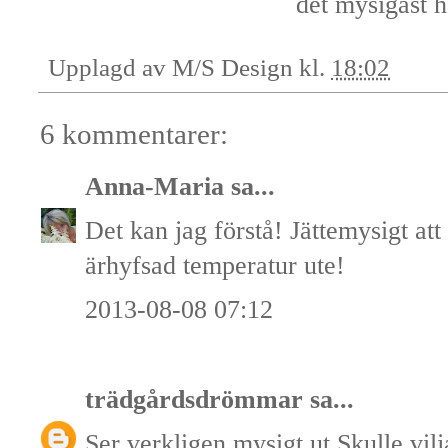
det mysigast h
Upplagd av
M/S Design
kl.
18:02
6 kommentarer:
Anna-Maria
sa...
Det kan jag förstå! Jättemysigt att
ärhyfsad temperatur ute!
2013-08-08 07:12
trädgårdsdrömmar
sa...
Ser verkligen mysigt ut.Skulle vilj