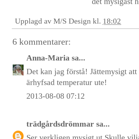
det mysigast h
Upplagd av
M/S Design
kl.
18:02
6 kommentarer:
Anna-Maria
sa...
Det kan jag förstå! Jättemysigt att
ärhyfsad temperatur ute!
2013-08-08 07:12
trädgårdsdrömmar
sa...
Ser verkligen mysigt ut.Skulle vilj