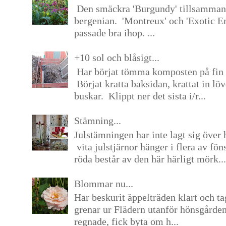
Den smäckra 'Burgundy' tillsamma
bergenian. 'Montreux' och 'Exotic E
passade bra ihop. ...
+10 sol och blåsigt...
Har börjat tömma komposten på fin 
Börjat kratta baksidan, krattat in lö
buskar. Klippt ner det sista i/r...
Stämning...
Julstämningen har inte lagt sig över 
vita julstjärnor hänger i flera av fön
röda består av den här härligt mörk...
Blommar nu...
Har beskurit äppelträden klart och tag
grenar ur Flädern utanför hönsgårde
regnade, fick byta om h...