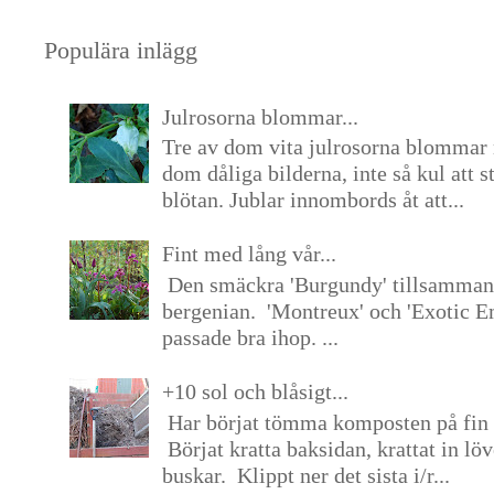
Populära inlägg
Julrosorna blommar...
Tre av dom vita julrosorna blommar 
dom dåliga bilderna, inte så kul att s
blötan. Jublar innombords åt att...
Fint med lång vår...
Den smäckra 'Burgundy' tillsamma
bergenian. 'Montreux' och 'Exotic E
passade bra ihop. ...
+10 sol och blåsigt...
Har börjat tömma komposten på fin 
Börjat kratta baksidan, krattat in lö
buskar. Klippt ner det sista i/r...