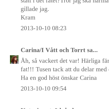
stått i det fatet?Tror jag ska härm
gillade jag.
Kram
2013-10-10 08:23
Carina/I Vått och Torrt
sa...
Åh, så vackert det var! Härliga fä
fat!!! Tusen tack att du delar med 
Ha en god höst önskar Carina
2013-10-10 09:54