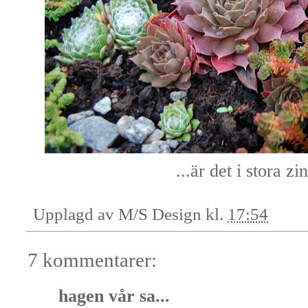
...är det i stora zi
Upplagd av
M/S Design
kl.
17:54
7 kommentarer:
hagen vår
sa...