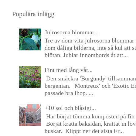
Populära inlägg
Julrosorna blommar...
Tre av dom vita julrosorna blommar 
dom dåliga bilderna, inte så kul att s
blötan. Jublar innombords åt att...
Fint med lång vår...
Den smäckra 'Burgundy' tillsamma
bergenian. 'Montreux' och 'Exotic E
passade bra ihop. ...
+10 sol och blåsigt...
Har börjat tömma komposten på fin 
Börjat kratta baksidan, krattat in lö
buskar. Klippt ner det sista i/r...