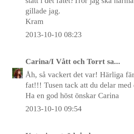
stått i det fatet?Tror jag ska härm
gillade jag.
Kram
2013-10-10 08:23
Carina/I Vått och Torrt
sa...
Åh, så vackert det var! Härliga fä
fat!!! Tusen tack att du delar med 
Ha en god höst önskar Carina
2013-10-10 09:54