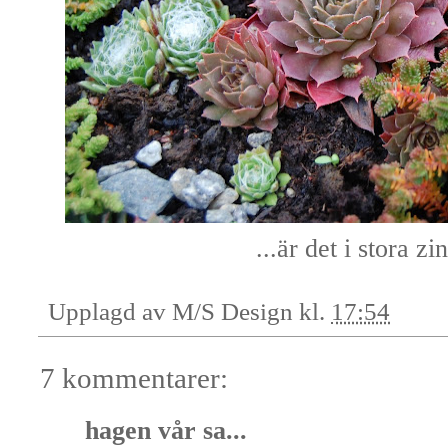
...är det i stora zi
Upplagd av
M/S Design
kl.
17:54
7 kommentarer:
hagen vår
sa...